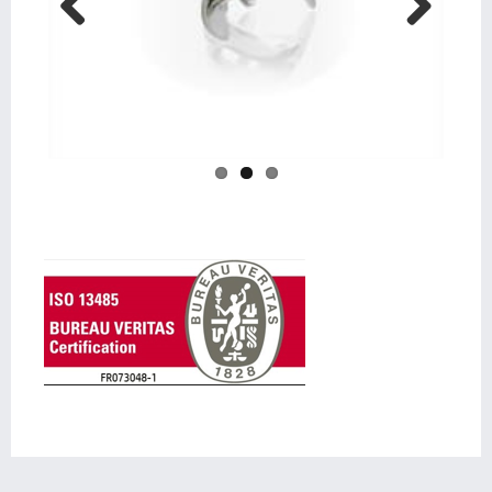
Previo
Next
us