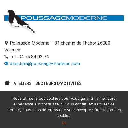
Polissage Moderne – 31 chemin de Thabor 26000
Valence
Tél.:
04 75 84 02 74
direction@polissage-moderne.com
ATELIERS
SECTEURS D’ACTIVITÉS
DEMANDE DE DEVIS EN LIGNE
CONTACT
Nous utilisons des cookies pour vous garantir la meilleure
expérience sur notre site. Si vous continuez à utiliser ce
dernier, nous considérerons que vous acceptez l'utilisation des
cookies.
Mentions légales
Ok
Rhonalpcom