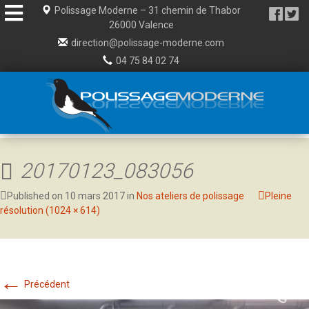
Aller
Polissage Moderne – 31 chemin de Thabor
au
26000 Valence
contenu
direction@polissage-moderne.com
04 75 84 02 74
20170123_083056
Published on
10 mars 2017
in
Nos ateliers de polissage
Pleine
résolution (1024 × 614)
←
Précédent