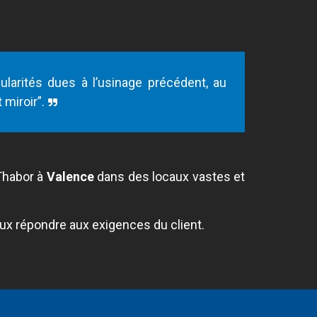
gularités dues à l’usinage précédent, au
 miroir”.
 Thabor à
Valence
dans des locaux vastes et
eux répondre aux exigences du client.