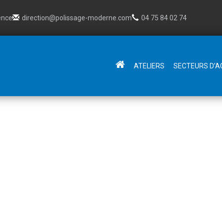
ence
direction@polissage-moderne.com
04 75 84 02 74
Aller
ATELIERS
SECTEURS D’A
au
contenu