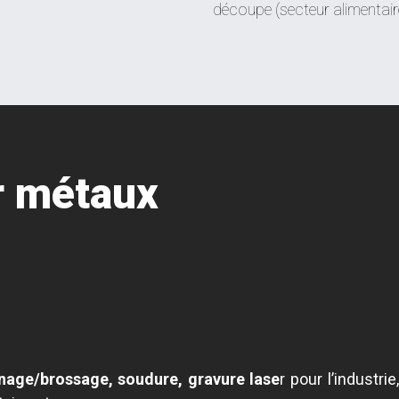
découpe (secteur alimentaire),
r métaux
tinage/brossage, soudure, gravure lase
r pour l’industr