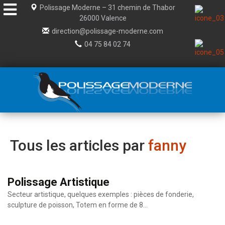
Aller
Polissage Moderne – 31 chemin de Thabor
au
26000 Valence
contenu
direction@polissage-moderne.com
04 75 84 02 74
Tous les articles par
fanny
Polissage Artistique
Secteur artistique, quelques exemples : pièces de fonderie,
sculpture de poisson, Totem en forme de 8…