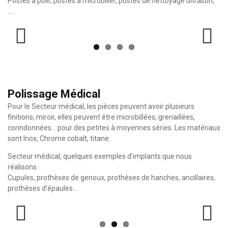
Postes à polir, postes à microbiller, postes de nettoyage ultrason,
….
Previo
Next
us
Polissage Médical
Pour le Secteur médical, les pièces peuvent avoir plusieurs
finitions, miroir, elles peuvent être microbillées, grenaillées,
corindonnées… pour des petites à moyennes séries. Les matériaux
sont Inox, Chrome cobalt, titane.
Secteur médical, quelques exemples d’implants que nous
réalisons :
Cupules, prothèses de genoux, prothèses de hanches, ancillaires,
prothèses d’épaules…