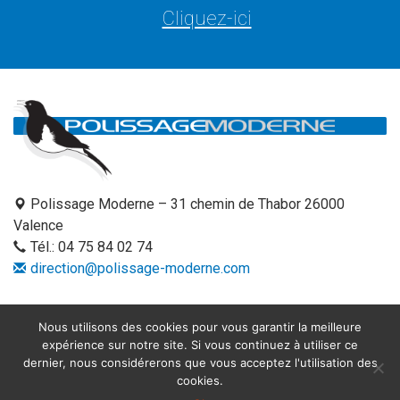
Cliquez-ici
Polissage Moderne – 31 chemin de Thabor 26000
Valence
Tél.:
04 75 84 02 74
direction@polissage-moderne.com
Nous utilisons des cookies pour vous garantir la meilleure
ATELIERS
SECTEURS D’ACTIVITÉS
expérience sur notre site. Si vous continuez à utiliser ce
DEMANDE DE DEVIS EN LIGNE
CONTACT
dernier, nous considérerons que vous acceptez l'utilisation des
cookies.