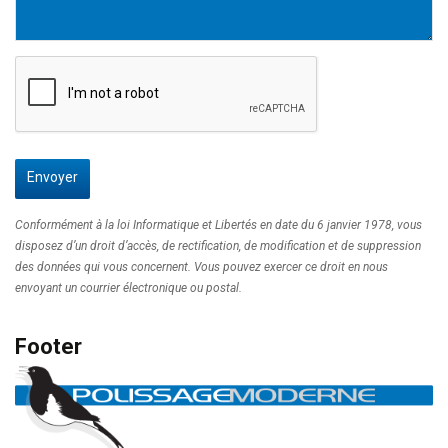
Envoyer
T
Conformément à la loi Informatique et Libertés en date du 6 janvier 1978, vous
h
disposez d’un droit d’accès, de rectification, de modification et de suppression
i
des données qui vous concernent. Vous pouvez exercer ce droit en nous
s
envoyant un courrier électronique ou postal.
f
i
Footer
e
l
d
s
h