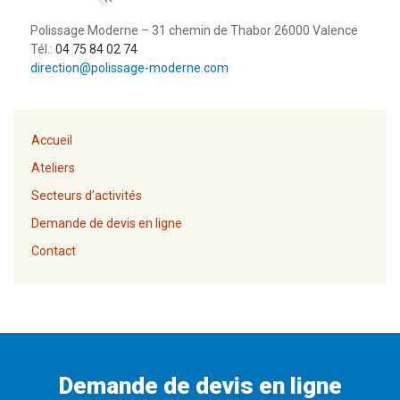
o
u
Polissage Moderne – 31 chemin de Thabor 26000 Valence
l
Tél.:
04 75 84 02 74
d
direction@polissage-moderne.com
b
e
l
e
Accueil
f
Ateliers
t
b
Secteurs d’activités
l
Demande de devis en ligne
a
n
Contact
k
Demande de devis en ligne